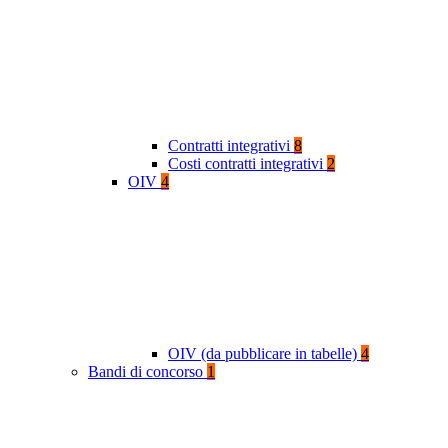
Contratti integrativi
8
Costi contratti integrativi
2
OIV
4
OIV (da pubblicare in tabelle)
4
Bandi di concorso
1