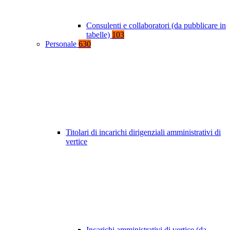
Consulenti e collaboratori (da pubblicare in
tabelle)
103
Personale
630
Titolari di incarichi dirigenziali amministrativi di
vertice
Incarichi amministrativi di vertice (da