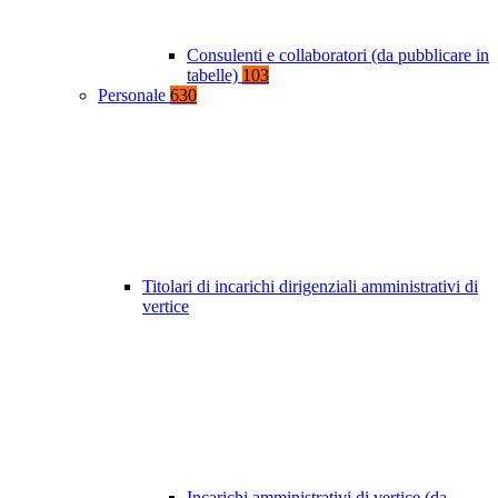
Consulenti e collaboratori (da pubblicare in
tabelle)
103
Personale
630
Titolari di incarichi dirigenziali amministrativi di
vertice
Incarichi amministrativi di vertice (da