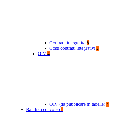
Contratti integrativi
8
Costi contratti integrativi
2
OIV
4
OIV (da pubblicare in tabelle)
4
Bandi di concorso
1