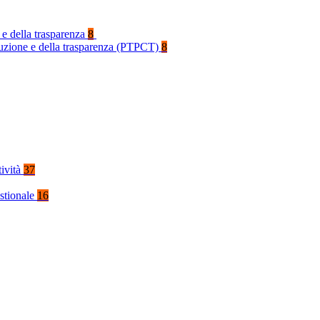
 e della trasparenza
8
rruzione e della trasparenza (PTPCT)
8
tività
37
stionale
16