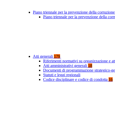
Piano triennale per la prevenzione della corruzione
Piano triennale per la prevenzione della co
Atti generali
179
Riferimenti normativi su organizzazione e at
Atti amministrativi generali
18
Documenti di programmazione strategico-ge
Statuti e leggi regionali
Codice disciplinare e codice di condotta
16