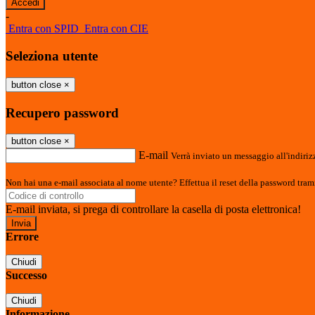
-
Entra con SPID
Entra con CIE
Seleziona utente
button close
×
Recupero password
button close
×
E-mail
Verrà inviato un messaggio all'indirizz
Non hai una e-mail associata al nome utente? Effettua il reset della password tram
E-mail inviata, si prega di controllare la casella di posta elettronica!
Errore
Chiudi
Successo
Chiudi
Informazione