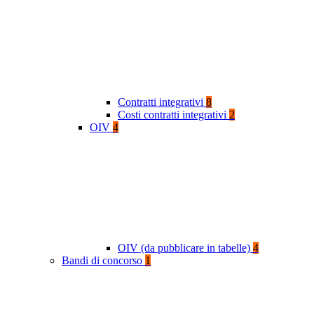
Contratti integrativi
8
Costi contratti integrativi
2
OIV
4
OIV (da pubblicare in tabelle)
4
Bandi di concorso
1