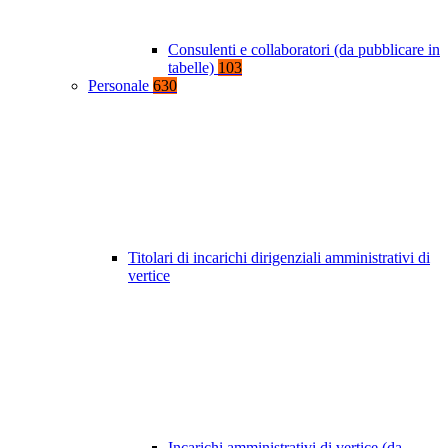
Consulenti e collaboratori (da pubblicare in
tabelle)
103
Personale
630
Titolari di incarichi dirigenziali amministrativi di
vertice
Incarichi amministrativi di vertice (da