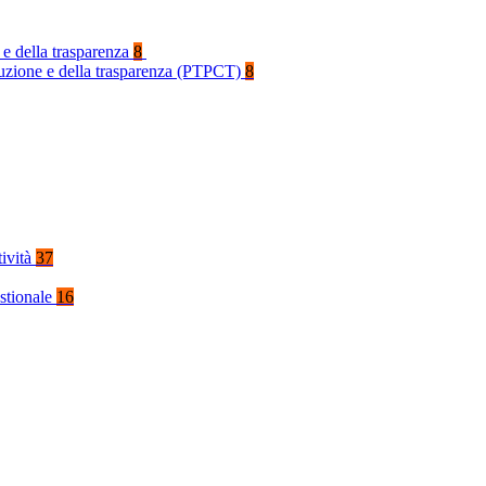
 e della trasparenza
8
rruzione e della trasparenza (PTPCT)
8
tività
37
stionale
16