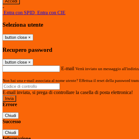
-
Entra con SPID
Entra con CIE
Seleziona utente
button close
×
Recupero password
button close
×
E-mail
Verrà inviato un messaggio all'indirizz
Non hai una e-mail associata al nome utente? Effettua il reset della password tram
E-mail inviata, si prega di controllare la casella di posta elettronica!
Errore
Chiudi
Successo
Chiudi
Informazione