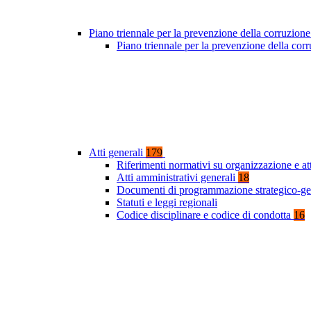
Piano triennale per la prevenzione della corruzione
Piano triennale per la prevenzione della co
Atti generali
179
Riferimenti normativi su organizzazione e at
Atti amministrativi generali
18
Documenti di programmazione strategico-ge
Statuti e leggi regionali
Codice disciplinare e codice di condotta
16