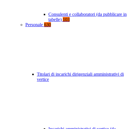
Consulenti e collaboratori (da pubblicare in
tabelle)
103
Personale
630
Titolari di incarichi dirigenziali amministrativi di
vertice
Incarichi amministrativi di vertice (da