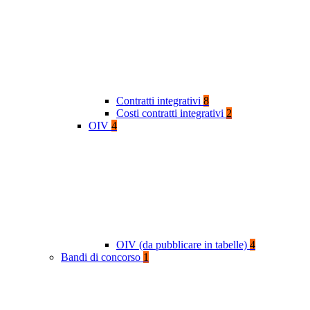
Contratti integrativi
8
Costi contratti integrativi
2
OIV
4
OIV (da pubblicare in tabelle)
4
Bandi di concorso
1