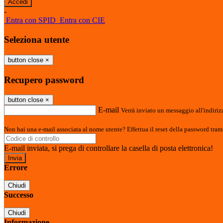
-
Entra con SPID
Entra con CIE
Seleziona utente
button close
×
Recupero password
button close
×
E-mail
Verrà inviato un messaggio all'indirizz
Non hai una e-mail associata al nome utente? Effettua il reset della password tram
E-mail inviata, si prega di controllare la casella di posta elettronica!
Errore
Chiudi
Successo
Chiudi
Informazione