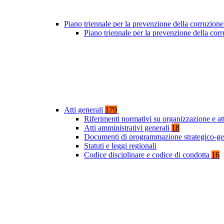
Piano triennale per la prevenzione della corruzione
Piano triennale per la prevenzione della co
Atti generali
179
Riferimenti normativi su organizzazione e at
Atti amministrativi generali
18
Documenti di programmazione strategico-ge
Statuti e leggi regionali
Codice disciplinare e codice di condotta
16