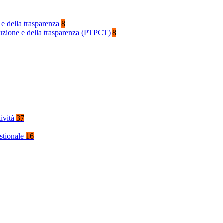
 e della trasparenza
8
rruzione e della trasparenza (PTPCT)
8
tività
37
stionale
16