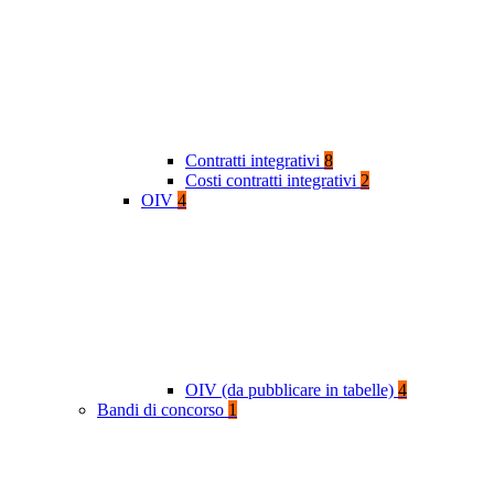
Contratti integrativi
8
Costi contratti integrativi
2
OIV
4
OIV (da pubblicare in tabelle)
4
Bandi di concorso
1