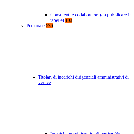
Consulenti e collaboratori (da pubblicare in
tabelle)
103
Personale
630
Titolari di incarichi dirigenziali amministrativi di
vertice
Incarichi amministrativi di vertice (da