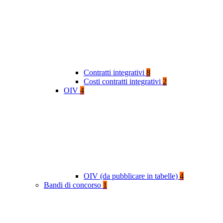
Contratti integrativi
8
Costi contratti integrativi
2
OIV
4
OIV (da pubblicare in tabelle)
4
Bandi di concorso
1