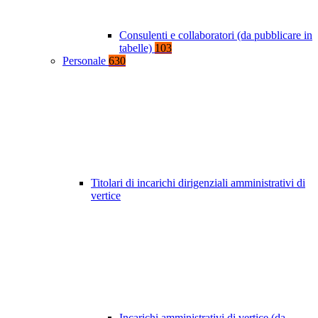
Consulenti e collaboratori (da pubblicare in
tabelle)
103
Personale
630
Titolari di incarichi dirigenziali amministrativi di
vertice
Incarichi amministrativi di vertice (da