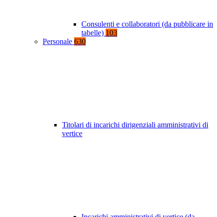
Consulenti e collaboratori (da pubblicare in
tabelle)
103
Personale
630
Titolari di incarichi dirigenziali amministrativi di
vertice
Incarichi amministrativi di vertice (da