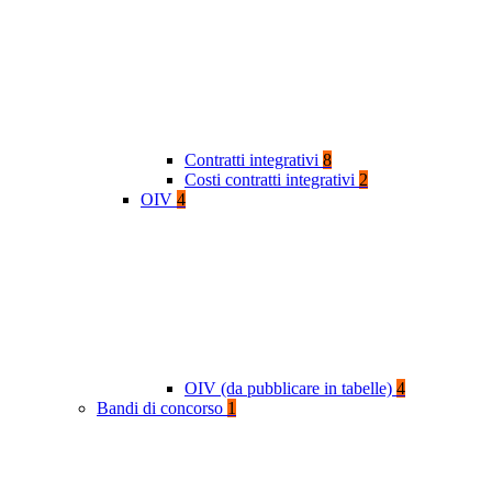
Contratti integrativi
8
Costi contratti integrativi
2
OIV
4
OIV (da pubblicare in tabelle)
4
Bandi di concorso
1