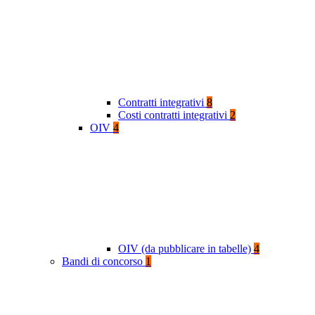
Contratti integrativi
8
Costi contratti integrativi
2
OIV
4
OIV (da pubblicare in tabelle)
4
Bandi di concorso
1