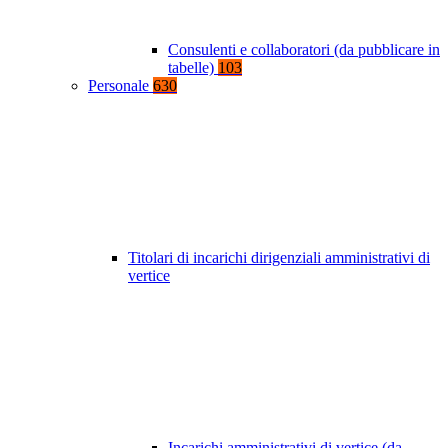
Consulenti e collaboratori (da pubblicare in
tabelle)
103
Personale
630
Titolari di incarichi dirigenziali amministrativi di
vertice
Incarichi amministrativi di vertice (da