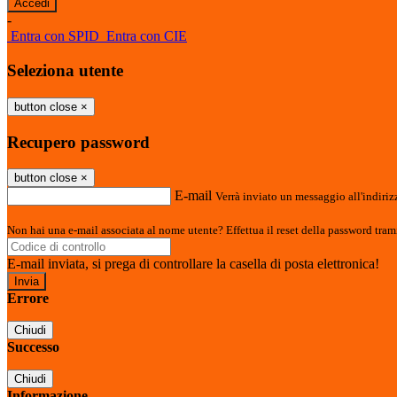
-
Entra con SPID
Entra con CIE
Seleziona utente
button close
×
Recupero password
button close
×
E-mail
Verrà inviato un messaggio all'indirizz
Non hai una e-mail associata al nome utente? Effettua il reset della password tram
E-mail inviata, si prega di controllare la casella di posta elettronica!
Errore
Chiudi
Successo
Chiudi
Informazione