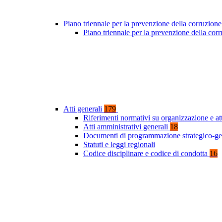
Piano triennale per la prevenzione della corruzione
Piano triennale per la prevenzione della co
Atti generali
179
Riferimenti normativi su organizzazione e at
Atti amministrativi generali
18
Documenti di programmazione strategico-ge
Statuti e leggi regionali
Codice disciplinare e codice di condotta
16