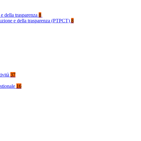
 e della trasparenza
8
rruzione e della trasparenza (PTPCT)
8
tività
37
stionale
16