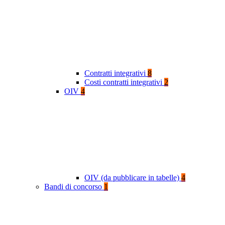
Contratti integrativi
8
Costi contratti integrativi
2
OIV
4
OIV (da pubblicare in tabelle)
4
Bandi di concorso
1