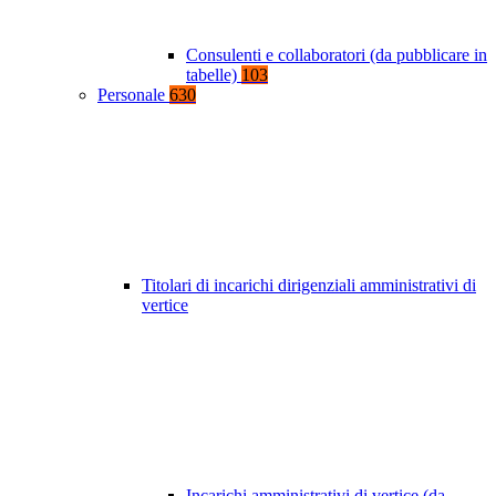
Consulenti e collaboratori (da pubblicare in
tabelle)
103
Personale
630
Titolari di incarichi dirigenziali amministrativi di
vertice
Incarichi amministrativi di vertice (da