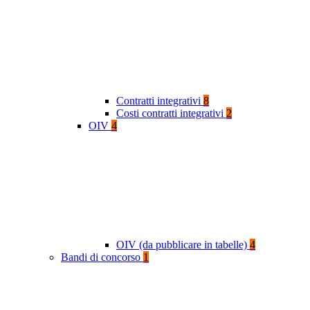
Contratti integrativi
8
Costi contratti integrativi
2
OIV
4
OIV (da pubblicare in tabelle)
4
Bandi di concorso
1