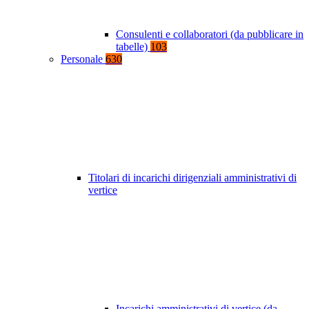
Consulenti e collaboratori (da pubblicare in
tabelle)
103
Personale
630
Titolari di incarichi dirigenziali amministrativi di
vertice
Incarichi amministrativi di vertice (da