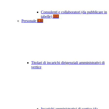
Consulenti e collaboratori (da pubblicare in
tabelle)
103
Personale
630
Titolari di incarichi dirigenziali amministrativi di
vertice
Incarichi amministrativi di vertice (da