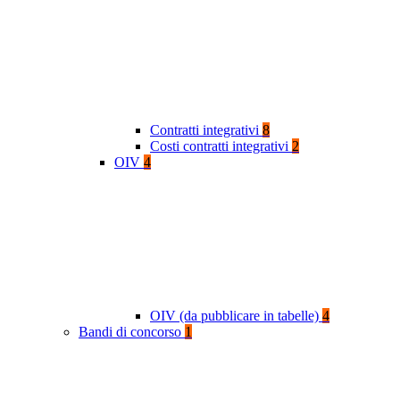
Contratti integrativi
8
Costi contratti integrativi
2
OIV
4
OIV (da pubblicare in tabelle)
4
Bandi di concorso
1