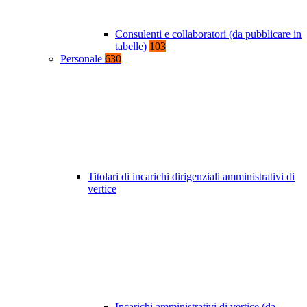
Consulenti e collaboratori (da pubblicare in
tabelle)
103
Personale
630
Titolari di incarichi dirigenziali amministrativi di
vertice
Incarichi amministrativi di vertice (da