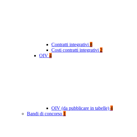
Contratti integrativi
8
Costi contratti integrativi
2
OIV
4
OIV (da pubblicare in tabelle)
4
Bandi di concorso
1