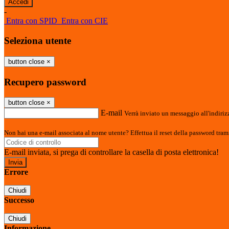
-
Entra con SPID
Entra con CIE
Seleziona utente
button close
×
Recupero password
button close
×
E-mail
Verrà inviato un messaggio all'indirizz
Non hai una e-mail associata al nome utente? Effettua il reset della password tram
E-mail inviata, si prega di controllare la casella di posta elettronica!
Errore
Chiudi
Successo
Chiudi
Informazione