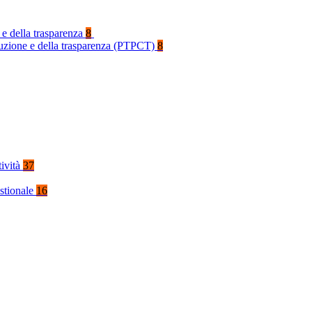
 e della trasparenza
8
rruzione e della trasparenza (PTPCT)
8
tività
37
stionale
16