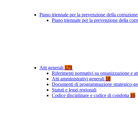
Piano triennale per la prevenzione della corruzione
Piano triennale per la prevenzione della co
Atti generali
179
Riferimenti normativi su organizzazione e at
Atti amministrativi generali
18
Documenti di programmazione strategico-ge
Statuti e leggi regionali
Codice disciplinare e codice di condotta
16