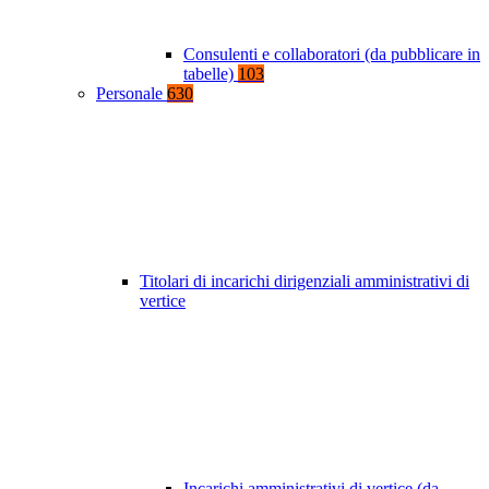
Consulenti e collaboratori (da pubblicare in
tabelle)
103
Personale
630
Titolari di incarichi dirigenziali amministrativi di
vertice
Incarichi amministrativi di vertice (da