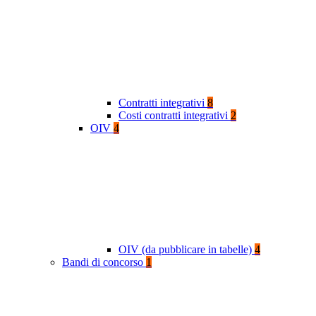
Contratti integrativi
8
Costi contratti integrativi
2
OIV
4
OIV (da pubblicare in tabelle)
4
Bandi di concorso
1