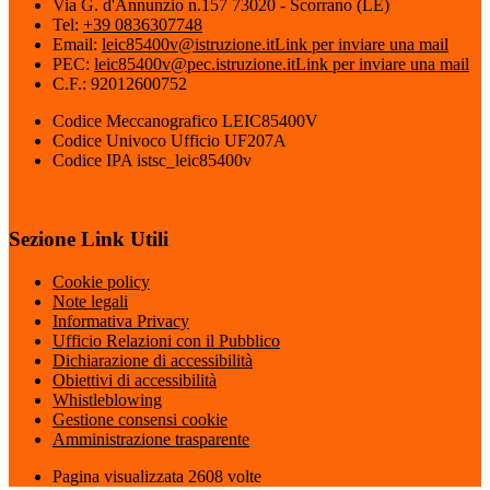
Via G. d'Annunzio n.157 73020 - Scorrano (LE)
Tel:
+39 0836307748
Email:
leic85400v@istruzione.it
Link per inviare una mail
PEC:
leic85400v@pec.istruzione.it
Link per inviare una mail
C.F.: 92012600752
Codice Meccanografico LEIC85400V
Codice Univoco Ufficio UF207A
Codice IPA istsc_leic85400v
Sezione Link Utili
Cookie policy
Note legali
Informativa Privacy
Ufficio Relazioni con il Pubblico
Dichiarazione di accessibilità
Obiettivi di accessibilità
Whistleblowing
Gestione consensi cookie
Amministrazione trasparente
Pagina visualizzata
2608
volte