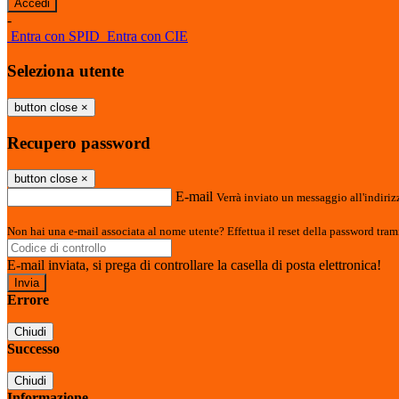
-
Entra con SPID
Entra con CIE
Seleziona utente
button close
×
Recupero password
button close
×
E-mail
Verrà inviato un messaggio all'indirizz
Non hai una e-mail associata al nome utente? Effettua il reset della password tram
E-mail inviata, si prega di controllare la casella di posta elettronica!
Errore
Chiudi
Successo
Chiudi
Informazione