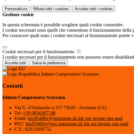
Personalizza
Rifiuta tutti
i cookies
Accetta tutti
i cookies
Gestione cookie
In questa schermata è possibile scegliere quali cookie consentire.
I cookie necessari sono quelli che consentono il funzionamento della pi
Per conoscere quali sono i cookie necessari al funzionamento potete v
Cookie necessari per il funzionamento
I cookie necessari per il funzionamento non possono essere disabilitati.
Accetta tutti
Salva le preferenze
Istituto Comprensivo Scorrano
Contatti
Istituto Comprensivo Scorrano
Via G. d'Annunzio n.157 73020 - Scorrano (LE)
Tel:
+39 0836307748
Email:
leic85400v@istruzione.it
Link per inviare una mail
PEC:
leic85400v@pec.istruzione.it
Link per inviare una mail
C.F.: 92012600752