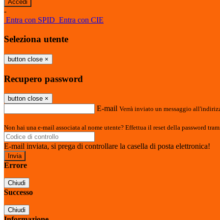
-
Entra con SPID
Entra con CIE
Seleziona utente
button close
×
Recupero password
button close
×
E-mail
Verrà inviato un messaggio all'indirizz
Non hai una e-mail associata al nome utente? Effettua il reset della password tram
E-mail inviata, si prega di controllare la casella di posta elettronica!
Errore
Chiudi
Successo
Chiudi
Informazione