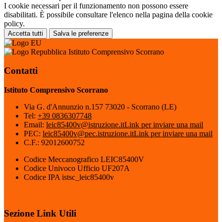
I cookie necessari per il funzionamento non possono essere
disabilitati. È possibile consultare l'elenco nella pagina della cookie
policy.
Accetta tutti
Salva le preferenze
Istituto Comprensivo Scorrano
Contatti
Istituto Comprensivo Scorrano
Via G. d'Annunzio n.157 73020 - Scorrano (LE)
Tel:
+39 0836307748
Email:
leic85400v@istruzione.it
Link per inviare una mail
PEC:
leic85400v@pec.istruzione.it
Link per inviare una mail
C.F.: 92012600752
Codice Meccanografico LEIC85400V
Codice Univoco Ufficio UF207A
Codice IPA istsc_leic85400v
Sezione Link Utili