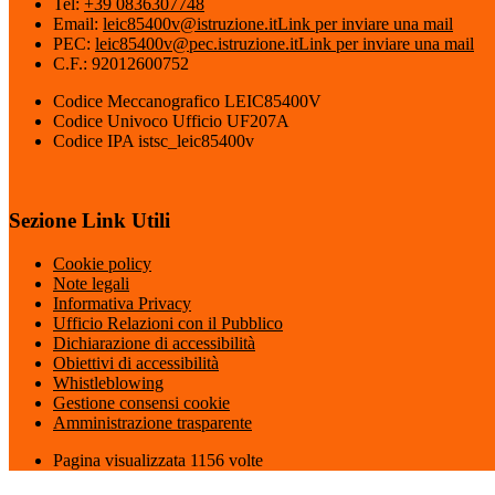
Tel:
+39 0836307748
Email:
leic85400v@istruzione.it
Link per inviare una mail
PEC:
leic85400v@pec.istruzione.it
Link per inviare una mail
C.F.: 92012600752
Codice Meccanografico LEIC85400V
Codice Univoco Ufficio UF207A
Codice IPA istsc_leic85400v
Sezione Link Utili
Cookie policy
Note legali
Informativa Privacy
Ufficio Relazioni con il Pubblico
Dichiarazione di accessibilità
Obiettivi di accessibilità
Whistleblowing
Gestione consensi cookie
Amministrazione trasparente
Pagina visualizzata
1156
volte