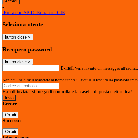
-
Entra con SPID
Entra con CIE
Seleziona utente
button close
×
Recupero password
button close
×
E-mail
Verrà inviato un messaggio all'indirizz
Non hai una e-mail associata al nome utente? Effettua il reset della password tram
E-mail inviata, si prega di controllare la casella di posta elettronica!
Errore
Chiudi
Successo
Chiudi
Informazione