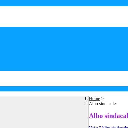
Home
>
Albo sindacale
Albo sindaca
Vai a "Albo sindacal