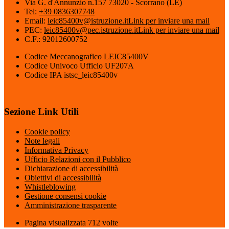
Via G. d'Annunzio n.157 73020 - Scorrano (LE)
Tel:
+39 0836307748
Email:
leic85400v@istruzione.it
Link per inviare una mail
PEC:
leic85400v@pec.istruzione.it
Link per inviare una mail
C.F.: 92012600752
Codice Meccanografico LEIC85400V
Codice Univoco Ufficio UF207A
Codice IPA istsc_leic85400v
Sezione Link Utili
Cookie policy
Note legali
Informativa Privacy
Ufficio Relazioni con il Pubblico
Dichiarazione di accessibilità
Obiettivi di accessibilità
Whistleblowing
Gestione consensi cookie
Amministrazione trasparente
Pagina visualizzata
712
volte