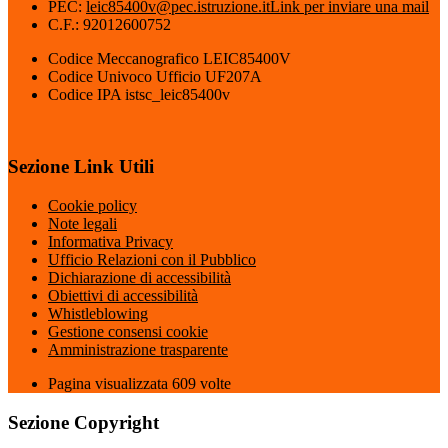
PEC:
leic85400v@pec.istruzione.it
Link per inviare una mail
C.F.: 92012600752
Codice Meccanografico LEIC85400V
Codice Univoco Ufficio UF207A
Codice IPA istsc_leic85400v
Sezione Link Utili
Cookie policy
Note legali
Informativa Privacy
Ufficio Relazioni con il Pubblico
Dichiarazione di accessibilità
Obiettivi di accessibilità
Whistleblowing
Gestione consensi cookie
Amministrazione trasparente
Pagina visualizzata
609
volte
Sezione Copyright