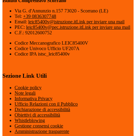
Istituto Comprensivo Scorrano
Via G. d'Annunzio n.157 73020 - Scorrano (LE)
Tel:
+39 0836307748
Email:
leic85400v@istruzione.it
Link per inviare una mail
PEC:
leic85400v@pec.istruzione.it
Link per inviare una mail
C.F.: 92012600752
Codice Meccanografico LEIC85400V
Codice Univoco Ufficio UF207A
Codice IPA istsc_leic85400v
Sezione Link Utili
Cookie policy
Note legali
Informativa Privacy
Ufficio Relazioni con il Pubblico
Dichiarazione di accessibilità
Obiettivi di accessibilità
Whistleblowing
Gestione consensi cookie
Amministrazione trasparente