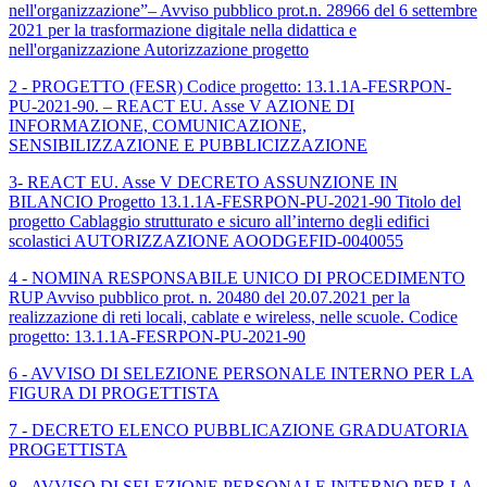
nell'organizzazione”– Avviso pubblico prot.n. 28966 del 6 settembre
2021 per la trasformazione digitale nella didattica e
nell'organizzazione Autorizzazione progetto
2 - PROGETTO (FESR) Codice progetto: 13.1.1A-FESRPON-
PU-2021-90. – REACT EU. Asse V AZIONE DI
INFORMAZIONE, COMUNICAZIONE,
SENSIBILIZZAZIONE E PUBBLICIZZAZIONE
3- REACT EU. Asse V DECRETO ASSUNZIONE IN
BILANCIO Progetto 13.1.1A-FESRPON-PU-2021-90 Titolo del
progetto Cablaggio strutturato e sicuro all’interno degli edifici
scolastici AUTORIZZAZIONE AOODGEFID-0040055
4 - NOMINA RESPONSABILE UNICO DI PROCEDIMENTO
RUP Avviso pubblico prot. n. 20480 del 20.07.2021 per la
realizzazione di reti locali, cablate e wireless, nelle scuole. Codice
progetto: 13.1.1A-FESRPON-PU-2021-90
6 - AVVISO DI SELEZIONE PERSONALE INTERNO PER LA
FIGURA DI PROGETTISTA
7 - DECRETO ELENCO PUBBLICAZIONE GRADUATORIA
PROGETTISTA
8 - AVVISO DI SELEZIONE PERSONALE INTERNO PER LA