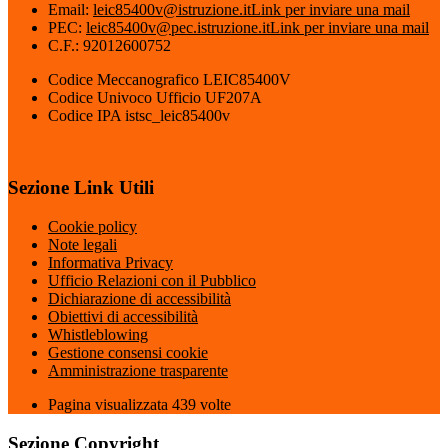
Email:
leic85400v@istruzione.it
Link per inviare una mail
PEC:
leic85400v@pec.istruzione.it
Link per inviare una mail
C.F.: 92012600752
Codice Meccanografico LEIC85400V
Codice Univoco Ufficio UF207A
Codice IPA istsc_leic85400v
Sezione Link Utili
Cookie policy
Note legali
Informativa Privacy
Ufficio Relazioni con il Pubblico
Dichiarazione di accessibilità
Obiettivi di accessibilità
Whistleblowing
Gestione consensi cookie
Amministrazione trasparente
Pagina visualizzata
439
volte
Sezione Copyright