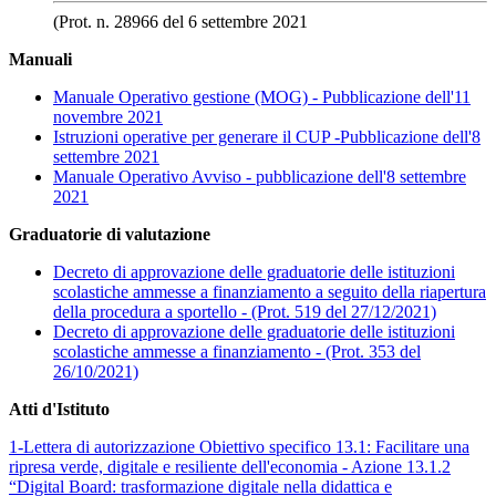
(Prot. n. 28966 del 6 settembre 2021
Manuali
Manuale Operativo gestione (MOG) - Pubblicazione dell'11
novembre 2021
Istruzioni operative per generare il CUP -Pubblicazione dell'8
settembre 2021
Manuale Operativo Avviso - pubblicazione dell'8 settembre
2021
Graduatorie di valutazione
Decreto di approvazione delle graduatorie delle istituzioni
scolastiche ammesse a finanziamento a seguito della riapertura
della procedura a sportello - (Prot. 519 del 27/12/2021)
Decreto di approvazione delle graduatorie delle istituzioni
scolastiche ammesse a finanziamento - (Prot. 353 del
26/10/2021)
Atti d'Istituto
1-Lettera di autorizzazione Obiettivo specifico 13.1: Facilitare una
ripresa verde, digitale e resiliente dell'economia - Azione 13.1.2
“Digital Board: trasformazione digitale nella didattica e