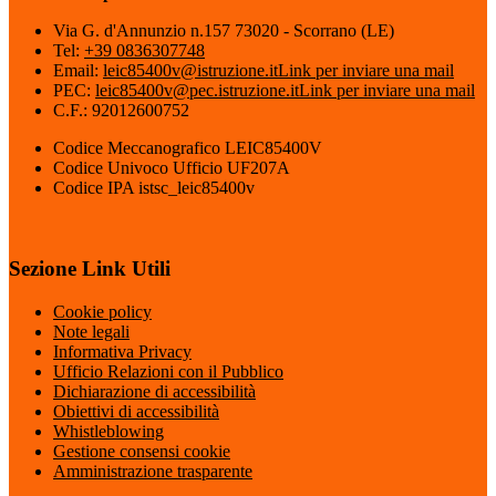
Via G. d'Annunzio n.157 73020 - Scorrano (LE)
Tel:
+39 0836307748
Email:
leic85400v@istruzione.it
Link per inviare una mail
PEC:
leic85400v@pec.istruzione.it
Link per inviare una mail
C.F.: 92012600752
Codice Meccanografico LEIC85400V
Codice Univoco Ufficio UF207A
Codice IPA istsc_leic85400v
Sezione Link Utili
Cookie policy
Note legali
Informativa Privacy
Ufficio Relazioni con il Pubblico
Dichiarazione di accessibilità
Obiettivi di accessibilità
Whistleblowing
Gestione consensi cookie
Amministrazione trasparente