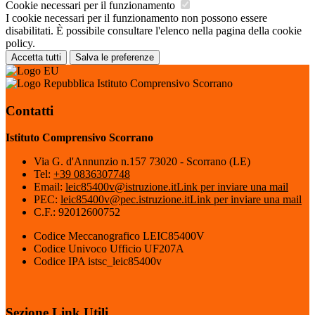
Cookie necessari per il funzionamento
I cookie necessari per il funzionamento non possono essere
disabilitati. È possibile consultare l'elenco nella pagina della cookie
policy.
Accetta tutti
Salva le preferenze
Istituto Comprensivo Scorrano
Contatti
Istituto Comprensivo Scorrano
Via G. d'Annunzio n.157 73020 - Scorrano (LE)
Tel:
+39 0836307748
Email:
leic85400v@istruzione.it
Link per inviare una mail
PEC:
leic85400v@pec.istruzione.it
Link per inviare una mail
C.F.: 92012600752
Codice Meccanografico LEIC85400V
Codice Univoco Ufficio UF207A
Codice IPA istsc_leic85400v
Sezione Link Utili