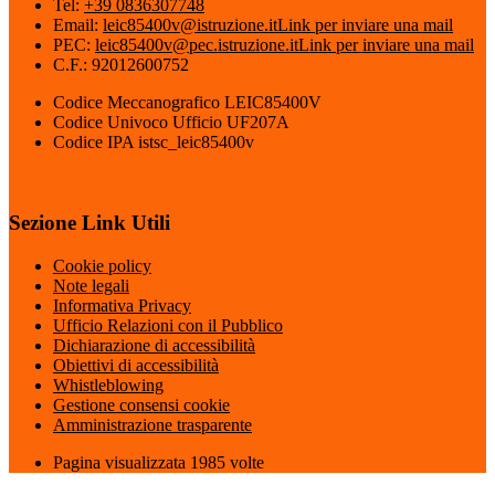
Tel:
+39 0836307748
Email:
leic85400v@istruzione.it
Link per inviare una mail
PEC:
leic85400v@pec.istruzione.it
Link per inviare una mail
C.F.: 92012600752
Codice Meccanografico LEIC85400V
Codice Univoco Ufficio UF207A
Codice IPA istsc_leic85400v
Sezione Link Utili
Cookie policy
Note legali
Informativa Privacy
Ufficio Relazioni con il Pubblico
Dichiarazione di accessibilità
Obiettivi di accessibilità
Whistleblowing
Gestione consensi cookie
Amministrazione trasparente
Pagina visualizzata
1985
volte